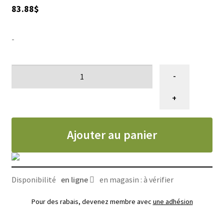
83.88
$
AIGUISAGES
-
Blog
VENTES
quantité
-
de
#2)
+
Membre
Standard
Ajouter au panier
Disponibilité
en ligne
en magasin : à vérifier
Pour des rabais, devenez membre avec
une adhésion