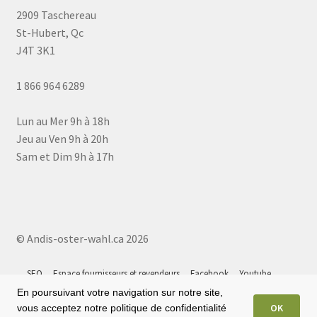
2909 Taschereau
St-Hubert, Qc
J4T 3K1
1 866 964 6289
Lun au Mer 9h à 18h
Jeu au Ven 9h à 20h
Sam et Dim 9h à 17h
© Andis-oster-wahl.ca 2026
SEO
Espace fournisseurs et revendeurs
Facebook
Youtube
Instagram
Tiktok
Google 5⭐
Plan du site
En poursuivant votre navigation sur notre site,
OK
vous acceptez notre politique de confidentialité