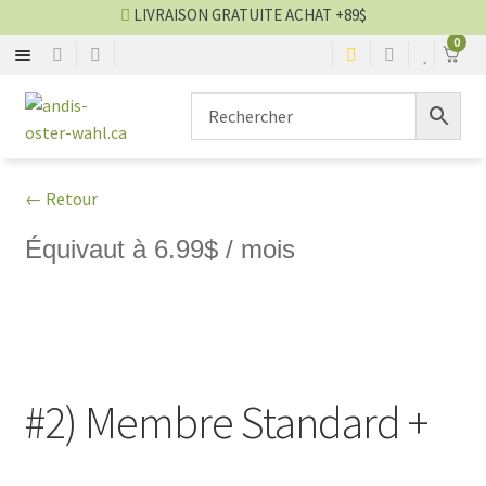
LIVRAISON GRATUITE ACHAT +89$
0
ANDIS
Aller
Aller
▼
à
au
la
contenu
OSTER
▼
navigation
← Retour
WAHL
▼
Équivaut à 6.99$ / mois
HEINIGER
KENCHII
GEIB
#2) Membre Standard +
GAIN GROOMING