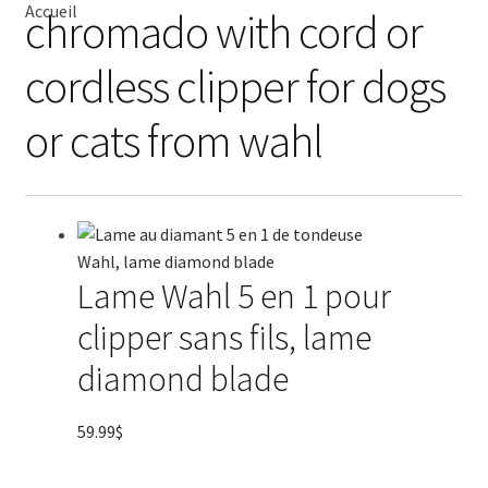
Accueil
chromado with cord or
OSTER
cordless clipper for dogs
WAHL
or cats from wahl
HEINIGER
KENCHII
Lame Wahl 5 en 1 pour
GEIB
clipper sans fils, lame
GAIN GROOMING
diamond blade
AIGUISAGES
59.99
$
Blog