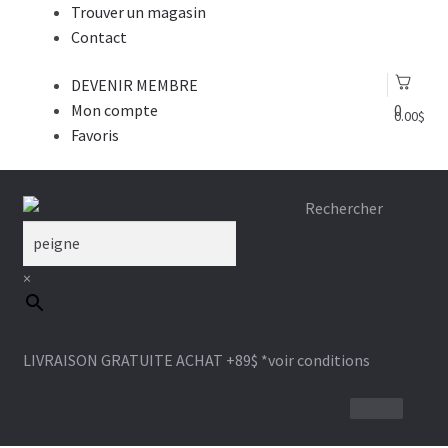
Trouver un magasin
Contact
DEVENIR MEMBRE
Mon compte
0
0.00
$
Favoris
Aller
Aller
Rechercher
à
au
la
contenu
×
navigation
LIVRAISON GRATUITE ACHAT +89$
*voir conditions
1-866-964-6289
ANDIS