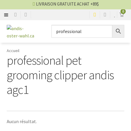
LIVRAISON GRATUITE ACHAT +89$
0
ANDIS
Aller
Aller
▼
à
au
la
contenu
OSTER
▼
navigation
Accueil
professional pet
WAHL
▼
grooming clipper andis
HEINIGER
agc1
KENCHII
GEIB
Aucun résultat.
GAIN GROOMING