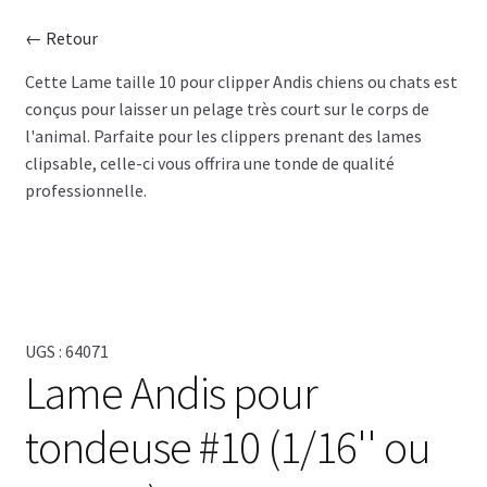
← Retour
OSTER
Cette Lame taille 10 pour clipper Andis chiens ou chats est
conçus pour laisser un pelage très court sur le corps de
WAHL
l'animal. Parfaite pour les clippers prenant des lames
clipsable, celle-ci vous offrira une tonde de qualité
HEINIGER
professionnelle.
KENCHII
GEIB
GAIN GROOMING
UGS :
64071
Lame Andis pour
AIGUISAGES
tondeuse #10 (1/16'' ou
Blog