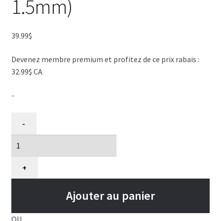
1.5mm)
VENTES
39.99
$
Devenez membre premium et profitez de ce prix rabais :
32.99$ CA
-
quantité
-
de
Lame
Andis
pour
+
tondeuse
#10
Ajouter au panier
(1/16''
ou
OU