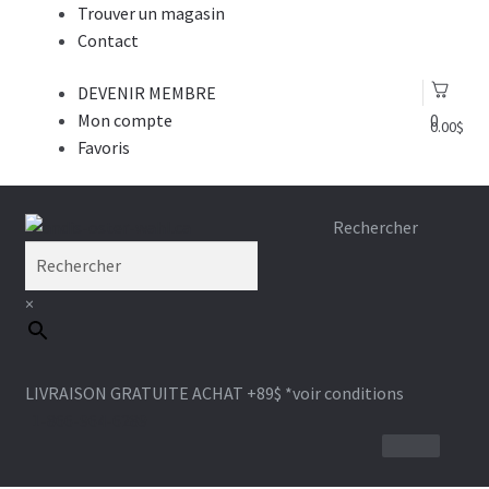
Trouver un magasin
Contact
DEVENIR MEMBRE
Mon compte
0
0.00
$
Favoris
Aller
Aller
Rechercher
à
au
la
contenu
×
navigation
LIVRAISON GRATUITE ACHAT +89$
*voir conditions
1-866-964-6289
ANDIS