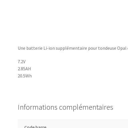
Heiniger
Une batterie Li-ion supplémentaire pour tondeuse Opal d
7.2V
2.85AH
20.5Wh
Informations complémentaires
Code barre