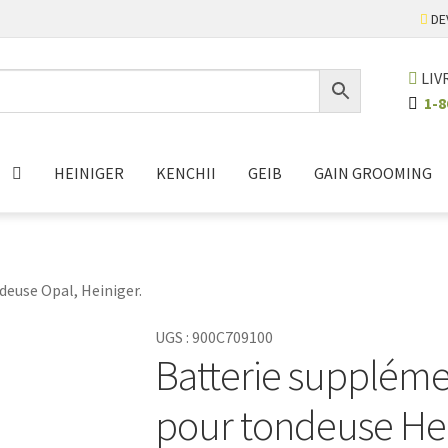
DE
LIV
1-8
HEINIGER
KENCHII
GEIB
GAIN GROOMING
deuse Opal, Heiniger.
UGS :
900C709100
Batterie supplémen
pour tondeuse He