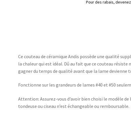
tondeuse
Pour des rabais, deven
#40
et
#50,
Andis
Ce couteau de céramique Andis possède une qualité sup
la chaleur qui est idéal. Dû au fait que ce couteau résiste
gagner du temps de qualité avant que la lame devienne t
Fonctionne sur les grandeurs de lames #40 et #50 seule
Attention: Assurez-vous d’avoir bien choisi le modèle de
tondeuse ou ciseau n’est échangeable ou remboursable.