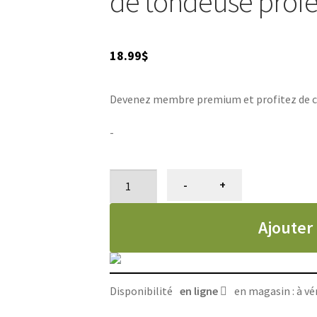
de tondeuse profe
18.99
$
Devenez membre premium et profitez de ce p
-
quantité
-
+
de
Couteau
Ajouter
en
céramique
pour
lames
Disponibilité
en ligne
en magasin : à vér
de