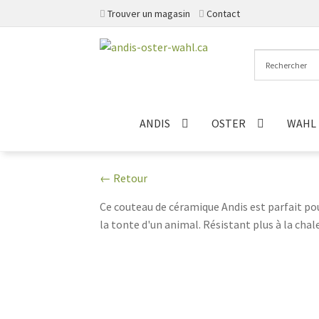
Trouver un magasin
Contact
Aller
Aller
à
au
la
contenu
navigation
ANDIS
OSTER
WAHL
← Retour
Ce couteau de céramique Andis est parfait pou
la tonte d'un animal. Résistant plus à la cha
entretiens réguliers à faire, le changement d