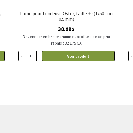
g
Lame pour tondeuse Oster, taille 30 (1/50'' ou
0.5mm)
38.99
$
x
Devenez membre premium et profitez de ce prix
rabais : 32.17$ CA
-
+
-
Voir produit