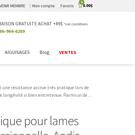
0
0.00
$
VENIR MEMBRE
Mon compte
Favoris
RAISON GRATUITE ACHAT +89$
*voir conditions
66-964-6289
AIGUISAGES
Blog
VENTES
 une résistance accrue très pratique lors de
e longévité si bien entretenue. Parmi un des
ique pour lames