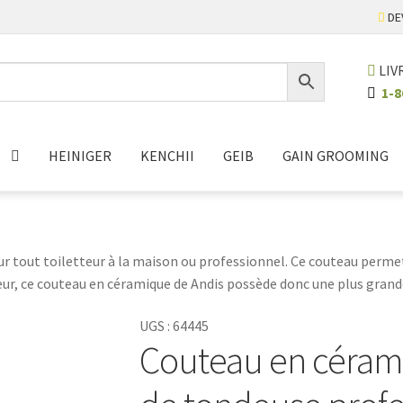
DE
LIV
1-8
HEINIGER
KENCHII
GEIB
GAIN GROOMING
r tout toiletteur à la maison ou professionnel. Ce couteau permet
leur, ce couteau en céramique de Andis possède donc une plus grand
e couteau est quelque chose de bien pratique.
UGS :
64445
Couteau en céram