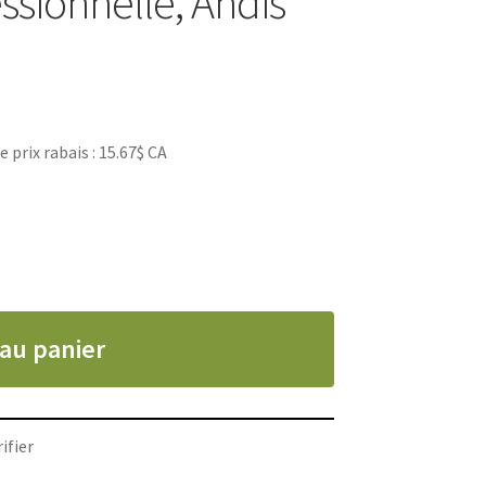
ssionnelle, Andis
rix rabais : 15.67$ CA
 au panier
ifier