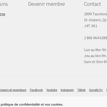
sins
Devenir membre
Contact
gne
2909 Tascher
St-Hubert, Qc
J4T 3K1
1 866 964 628
Lun au Mer 9h
Jeu au Ven 9h 
Sam et Dim 9h
isseurs et revendeurs
Facebook
Youtube
Instagram
Tiktok
Google 5⭐
politique de confidentialité et nos cookies.