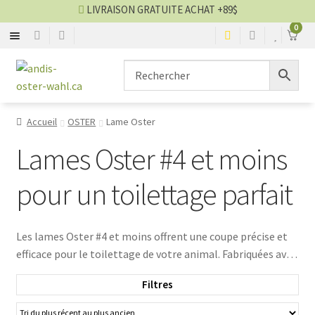
LIVRAISON GRATUITE ACHAT +89$
0
ANDIS
Aller
Aller
▼
à
au
la
contenu
OSTER
▼
navigation
Accueil
OSTER
Lame Oster
WAHL
▼
Lames Oster #4 et moins
HEINIGER
pour un toilettage parfait
KENCHII
Les lames Oster #4 et moins offrent une coupe précise et
efficace pour le toilettage de votre animal. Fabriquées avec
GEIB
des matériaux de haute qualité, ces lames garantissent un
Filtres
résultat professionnel. Offrez à votre compagnon le
GAIN GROOMING
meilleur soin avec nos lames Oster adaptées à ses besoins.