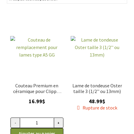
AIGUISAGES
Blog
VENTES
Couteau Premium en
Lame de tondeuse Oster
céramique pour Clipper
taille 3 (1/2'' ou 13mm)
Professionnel
16.99
$
48.99
$
Rupture de stock
-
+
quantité
de
Ajouter au panier