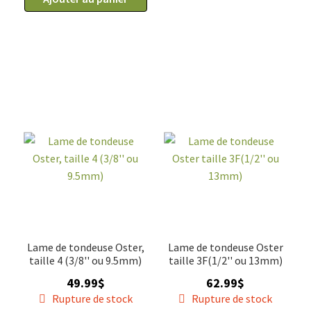
Couteau
de
remplacement
pour
lames
type
A5
GG
Lame de tondeuse Oster,
Lame de tondeuse Oster
taille 4 (3/8'' ou 9.5mm)
taille 3F(1/2'' ou 13mm)
49.99
$
62.99
$
Rupture de stock
Rupture de stock