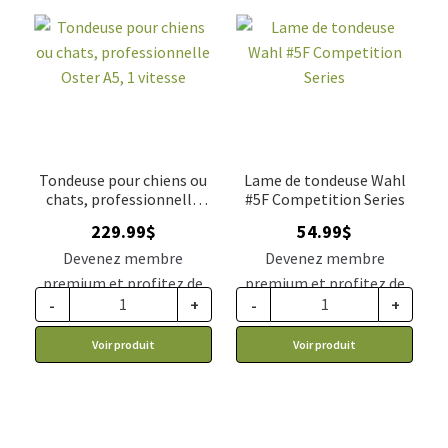
Tondeuse pour chiens ou
Lame de tondeuse Wahl
chats, professionnelle
#5F Competition Series
Oster A5, 1 vitesse
229.99
$
54.99
$
Devenez membre
Devenez membre
premium et profitez de
premium et profitez de
-
+
-
+
ce prix rabais : 189.74$ CA
ce prix rabais : 45.37$ CA
Voir produit
Voir produit