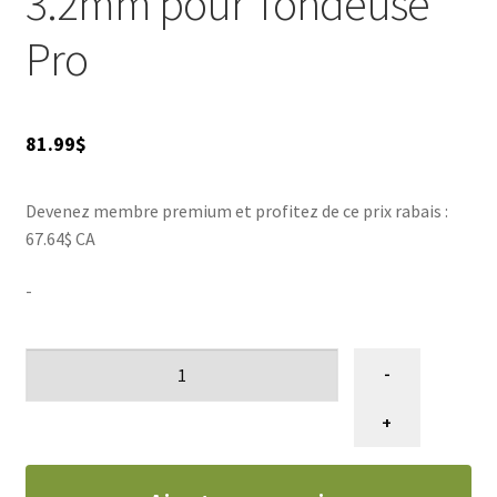
3.2mm pour Tondeuse
compagnon à quatre pattes. Faites le choix de l'efficacité
AIGUISAGES
avec la lame Heiniger #7F, un indispensable pour un
Pro
toilettage réussi !
Blog
81.99
$
VENTES
Devenez membre premium et profitez de ce prix rabais :
67.64$ CA
-
quantité
-
de
Lame
+
#7F
Heiniger