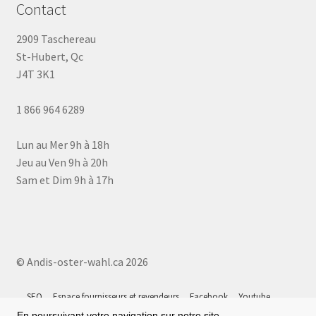
Contact
2909 Taschereau
St-Hubert, Qc
J4T 3K1
1 866 964 6289
Lun au Mer 9h à 18h
Jeu au Ven 9h à 20h
Sam et Dim 9h à 17h
© Andis-oster-wahl.ca 2026
SEO
Espace fournisseurs et revendeurs
Facebook
Youtube
Instagram
Tiktok
Google 5⭐
Plan du site
En poursuivant votre navigation sur notre site,