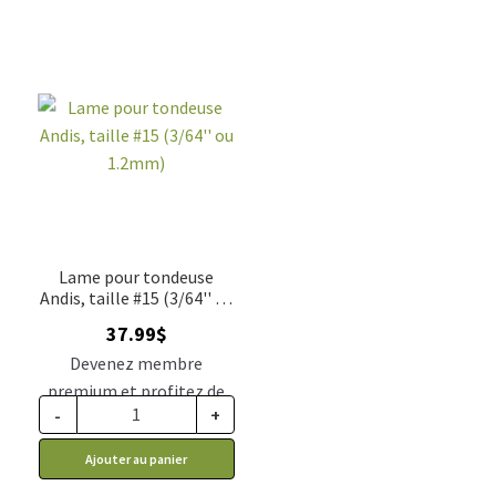
Lame pour tondeuse
Andis, taille #15 (3/64'' ou
1.2mm)
37.99
$
Devenez membre
premium et profitez de
-
+
ce prix rabais : 31.34$ CA
Ajouter au panier