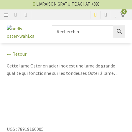
LIVRAISON GRATUITE ACHAT +89$
0
ANDIS
Aller
Aller
▼
à
au
la
contenu
OSTER
▼
navigation
← Retour
WAHL
▼
Cette lame Oster en acier inox est une lame de grande
qualité qui fonctionne sur les tondeuses Oster à lame
HEINIGER
clipsable. Lame Oster 7F (1/8'' ou 3.2mm) est idéale pour
une belle coupe de pelage de votre chien ou chat pour l'été.
KENCHII
GEIB
GAIN GROOMING
UGS :
78919166005