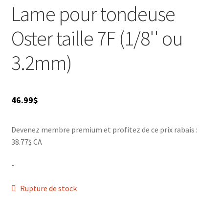
Lame pour tondeuse
AIGUISAGES
Oster taille 7F (1/8'' ou
Blog
3.2mm)
VENTES
46.99
$
Devenez membre premium et profitez de ce prix rabais :
38.77$ CA
-
Rupture de stock