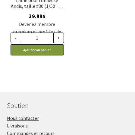
Lame pour tondeuse
Andis, taille #30 (1/50'' ou
0.5mm)
39.99
$
Devenez membre
premium et profitez de
-
+
ce prix rabais : 32.99$ CA
Ajouter au panier
Soutien
Nous contacter
Livraisons
Commandes et retours