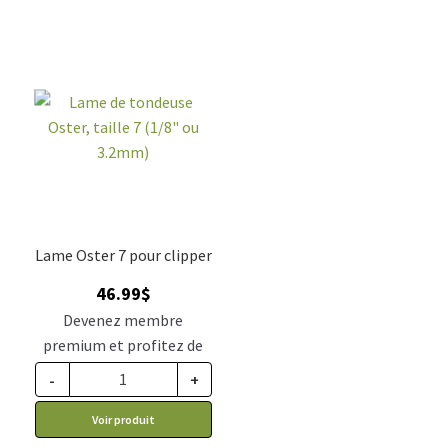
Lame Oster 7 pour clipper
46.99
$
Devenez membre
premium et profitez de
ce prix rabais : 38.77$ CA
-
+
Voir produit