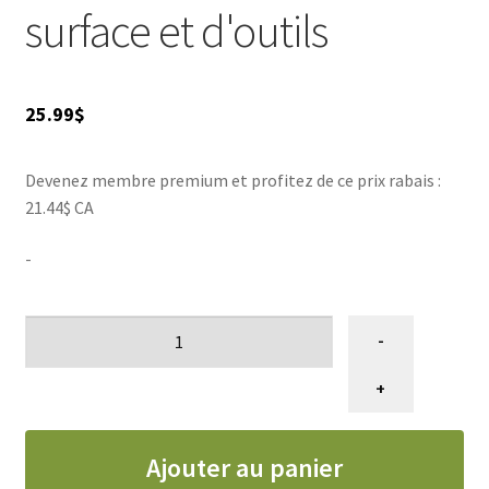
surface et d'outils
AIGUISAGES
Blog
25.99
$
VENTES
Devenez membre premium et profitez de ce prix rabais :
21.44$ CA
-
quantité
-
de
Désinfectant
+
de
surface
Ajouter au panier
et