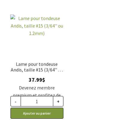
Lame pour tondeuse
Andis, taille #15 (3/64'' ou
1.2mm)
37.99
$
Devenez membre
premium et profitez de
-
+
ce prix rabais : 31.34$ CA
Ajouter au panier