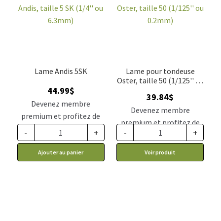
Lame Andis 5SK
Lame pour tondeuse
Oster, taille 50 (1/125'' ou
44.99
$
0.2mm)
39.84
$
Devenez membre
Devenez membre
premium et profitez de
premium et profitez de
ce prix rabais : 37.12$ CA
-
+
-
+
ce prix rabais : 32.87$ CA
Ajouter au panier
Voir produit