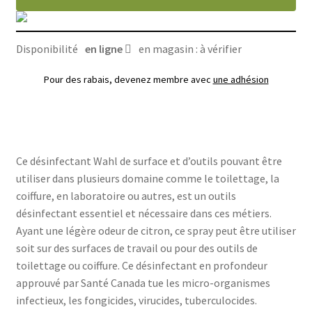
d'outils
à
pulvériser
Disponibilité
en ligne
en magasin : à vérifier
Wahl
240
Pour des rabais, devenez membre avec
une adhésion
ml
Ce désinfectant Wahl de surface et d’outils pouvant être
utiliser dans plusieurs domaine comme le toilettage, la
coiffure, en laboratoire ou autres, est un outils
désinfectant essentiel et nécessaire dans ces métiers.
Ayant une légère odeur de citron, ce spray peut être utiliser
soit sur des surfaces de travail ou pour des outils de
toilettage ou coiffure. Ce désinfectant en profondeur
approuvé par Santé Canada tue les micro-organismes
infectieux, les fongicides, virucides, tuberculocides.