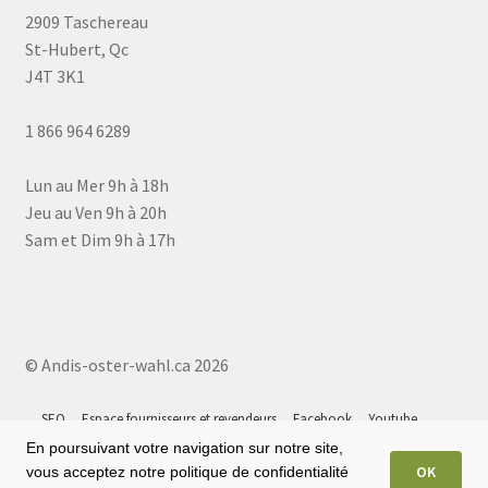
2909 Taschereau
St-Hubert, Qc
J4T 3K1
1 866 964 6289
Lun au Mer 9h à 18h
Jeu au Ven 9h à 20h
Sam et Dim 9h à 17h
© Andis-oster-wahl.ca 2026
SEO
Espace fournisseurs et revendeurs
Facebook
Youtube
Instagram
Tiktok
Google 5⭐
Plan du site
En poursuivant votre navigation sur notre site,
OK
vous acceptez notre politique de confidentialité