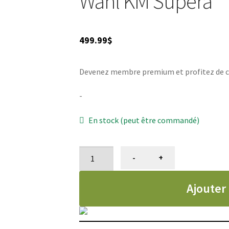
Wahl KM Supera
499.99
$
Devenez membre premium et profitez de ce 
-
En stock (peut être commandé)
quantité
-
+
de
Tondeuse
Ajouter
sans
fil
Wahl,
KM