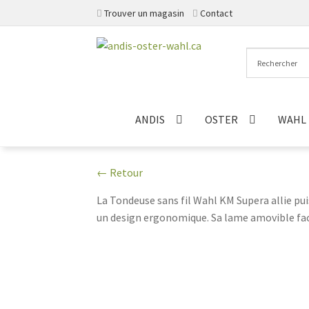
Trouver un magasin
Contact
Aller
Aller
à
au
la
contenu
navigation
ANDIS
OSTER
WAHL
← Retour
La Tondeuse sans fil Wahl KM Supera allie pui
un design ergonomique. Sa lame amovible facil
cette tondeuse est l'outil incontournable po
pleinement de chaque séance de toilettage av