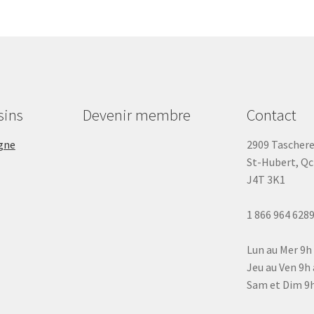
sins
Devenir membre
Contact
gne
2909 Tascher
St-Hubert, Qc
J4T 3K1
1 866 964 628
Lun au Mer 9h
Jeu au Ven 9h 
Sam et Dim 9h