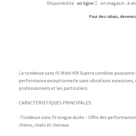
Disponibilité
en ligne
en magasin : à vér
Supera
Pour des rabais, deven
La tondeuse sans fil Wahl KM Supera combine puissance e
performance exceptionnelle sans vibrations excessives, 
professionnels et les particuliers.
CARACTÉRISTIQUES PRINCIPALES:
-Tondeuse sans fil longue durée – Offre des performance
chiens, chats et chevaux.