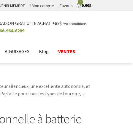
0
0.00
$
VENIR MEMBRE
Mon compte
Favoris
RAISON GRATUITE ACHAT +89$
*voir conditions
66-964-6289
AIGUISAGES
Blog
VENTES
oteur silencieux, une excellente autonomie, et
Parfaite pour tous les types de fourrure,
: travaillez librement et profitez
te avec cette tondeuse de haut niveau!
nnelle à batterie