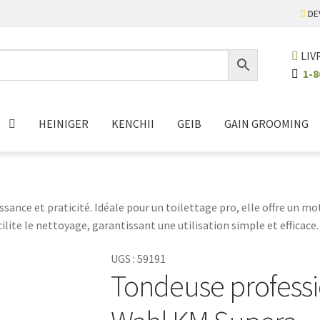
DE
LIV
1-8
HEINIGER
KENCHII
GEIB
GAIN GROOMING
ssance et praticité. Idéale pour un toilettage pro, elle offre un m
ite le nettoyage, garantissant une utilisation simple et efficace. 
ur tout amoureux des animaux. Dites adieu aux câbles encombrants 
UGS :
59191
ec la Wahl KM Supera. Offrez à votre compagnon le soin qu'il méri
Tondeuse professio