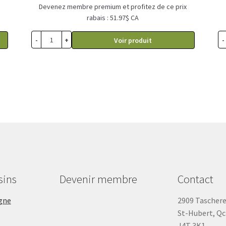
Devenez membre premium et profitez de ce prix
rabais : 51.97$ CA
-
+
-
Voir produit
sins
Devenir membre
Contact
gne
2909 Tascher
St-Hubert, Qc
J4T 3K1