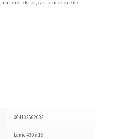
 lame ou de ciseau, car aucune lame de
064132582032
Lame #30 à 15