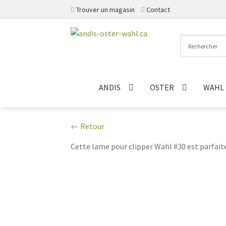
Trouver un magasin
Contact
Aller
Aller
à
au
la
contenu
navigation
ANDIS
OSTER
WAHL
← Retour
Cette lame pour clipper Wahl #30 est parfaite