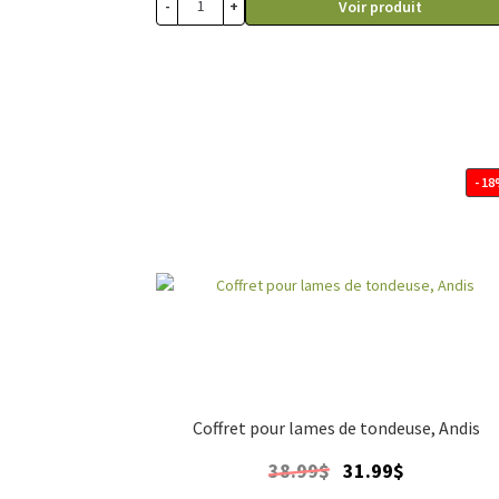
-
+
Voir produit
- 1
Coffret pour lames de tondeuse, Andis
Le
Le
38.99
$
31.99
$
prix
prix