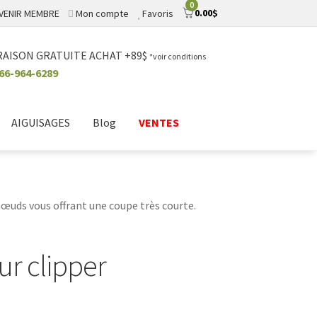
0
0.00
$
VENIR MEMBRE
Mon compte
Favoris
RAISON GRATUITE ACHAT +89$
*voir conditions
66-964-6289
AIGUISAGES
Blog
VENTES
 nœuds vous offrant une coupe très courte.
r clipper