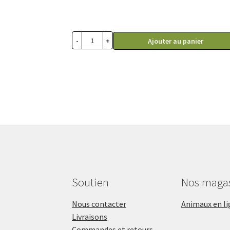
initial
actuel
était :
est :
38.99$.
31.99$.
-
+
Ajouter au panier
Soutien
Nos maga
Nous contacter
Animaux en li
Livraisons
Commandes et retours