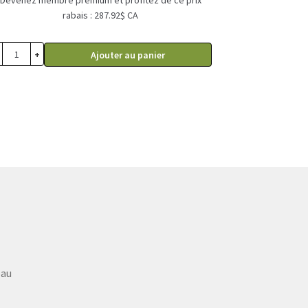
Devenez membre premium et profitez de ce prix
rabais : 287.92$ CA
+
Ajouter au panier
eau