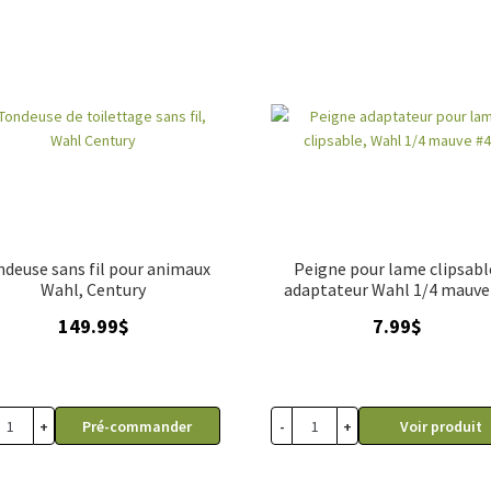
deuse sans fil pour animaux
Peigne pour lame clipsabl
Wahl, Century
adaptateur Wahl 1/4 mauve
149.99
$
7.99
$
+
-
+
Pré-commander
Voir produit