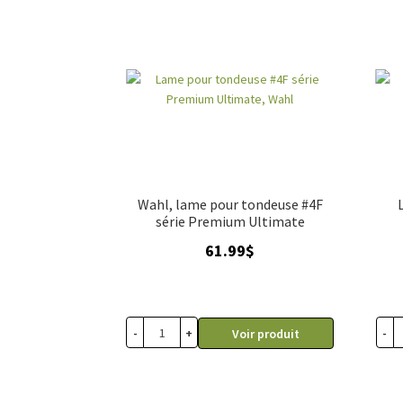
Wahl, lame pour tondeuse #4F
série Premium Ultimate
61.99
$
-
+
-
Voir produit