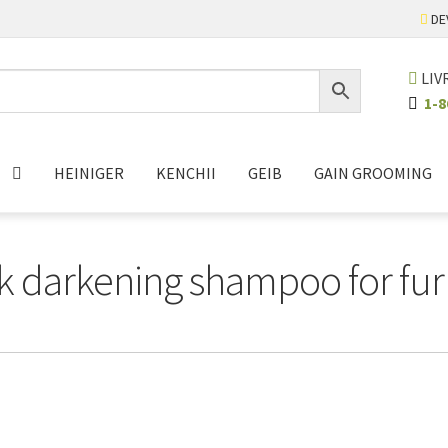
DE
LIV
1-8
HEINIGER
KENCHII
GEIB
GAIN GROOMING
k darkening shampoo for fur