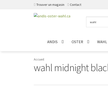
Trouver un magasin
Contact
Aller
Aller
à
au
la
contenu
navigation
ANDIS
OSTER
WAHL
Accueil
wahl midnight blac