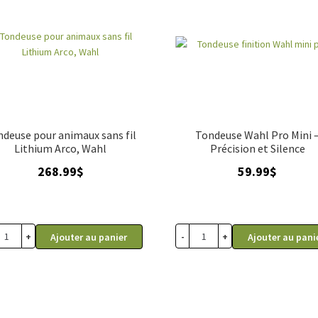
deuse pour animaux sans fil
Tondeuse Wahl Pro Mini 
Lithium Arco, Wahl
Précision et Silence
268.99
$
59.99
$
+
-
+
Ajouter au panier
Ajouter au pani