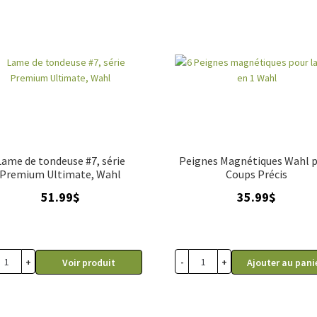
Lame de tondeuse #7, série
Peignes Magnétiques Wahl 
Premium Ultimate, Wahl
Coups Précis
51.99
$
35.99
$
+
-
+
Voir produit
Ajouter au pani