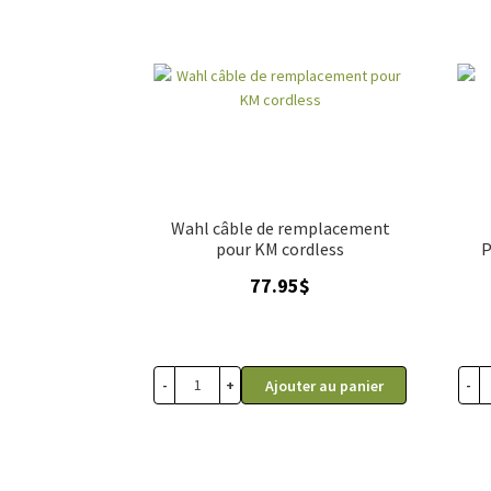
Wahl câble de remplacement
pour KM cordless
P
77.95
$
-
+
-
Ajouter au panier