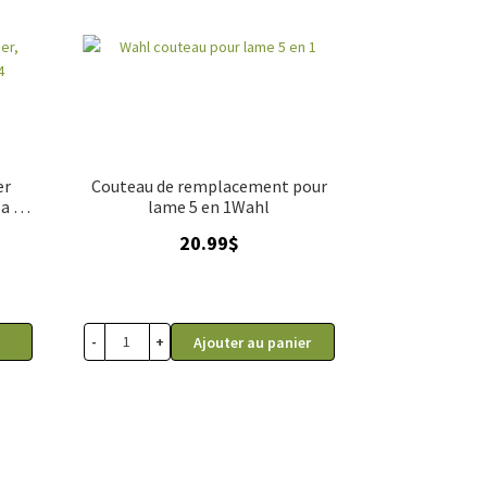
er
Couteau de remplacement pour
a et
lame 5 en 1Wahl
20.99
$
-
+
Ajouter au panier