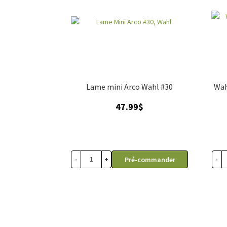
Lame mini Arco Wahl #30
Wah
47.99
$
-
+
-
Pré-commander