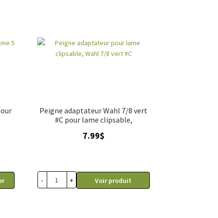
pour
Peigne adaptateur Wahl 7/8 vert
#C pour lame clipsable,
7.99
$
-
+
er
Voir produit