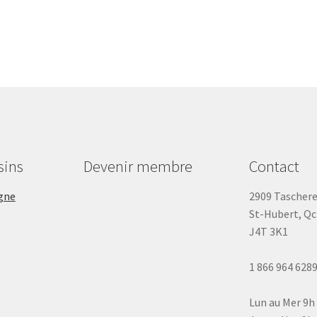
sins
Devenir membre
Contact
gne
2909 Tascher
St-Hubert, Qc
J4T 3K1
1 866 964 628
Lun au Mer 9h