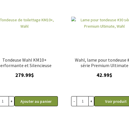
Tondeuse Wahl KM10+
Wahl, lame pour tondeuse 
erformante et Silencieuse
série Premium Ultimate
279.99
$
42.99
$
+
-
+
Ajouter au panier
Voir produit