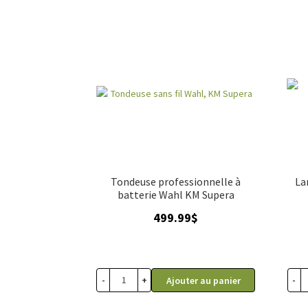
Tondeuse professionnelle à
La
batterie Wahl KM Supera
499.99
$
-
+
-
Ajouter au panier