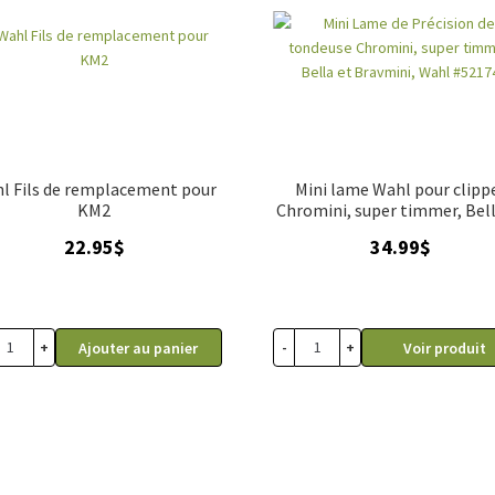
l Fils de remplacement pour
Mini lame Wahl pour clipp
KM2
Chromini, super timmer, Bell
Bravmini, Wahl
22.95
$
34.99
$
+
-
+
Ajouter au panier
Voir produit