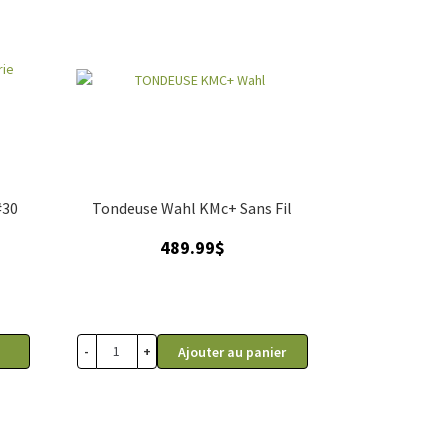
#30
Tondeuse Wahl KMc+ Sans Fil
489.99
$
-
+
Ajouter au panier