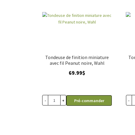
Tondeuse de finition miniature
Ton
avec fil Peanut noire, Wahl
69.99
$
-
+
-
Pré-commander