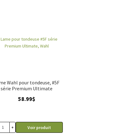
me Wahl pour tondeuse, #5F
série Premium Ultimate
58.99
$
+
Voir produit