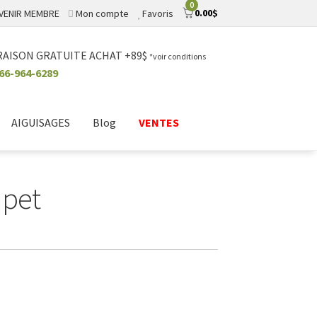
0
0.00
$
VENIR MEMBRE
Mon compte
Favoris
RAISON GRATUITE ACHAT +89$
*voir conditions
66-964-6289
AIGUISAGES
Blog
VENTES
 pet