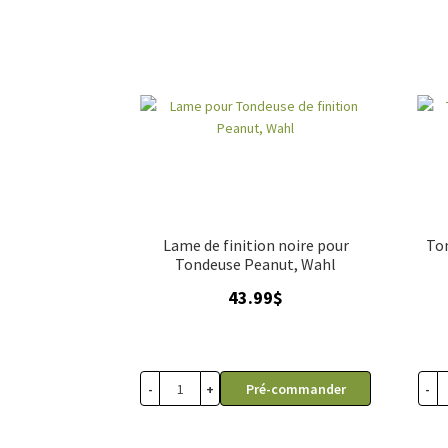
Lame de finition noire pour
Ton
Tondeuse Peanut, Wahl
43.99
$
-
+
-
Pré-commander