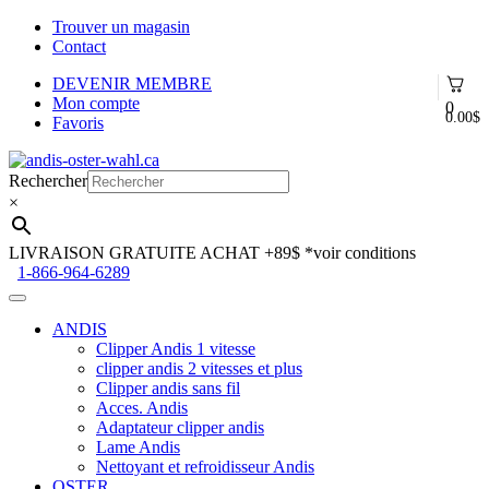
Trouver un magasin
Contact
DEVENIR MEMBRE
Mon compte
0
0.00
$
Favoris
Aller
Aller
à
au
Rechercher
la
contenu
×
navigation
LIVRAISON GRATUITE ACHAT +89$
*voir conditions
1-866-964-6289
ANDIS
Clipper Andis 1 vitesse
clipper andis 2 vitesses et plus
Clipper andis sans fil
Acces. Andis
Adaptateur clipper andis
Lame Andis
Nettoyant et refroidisseur Andis
OSTER