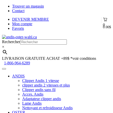
Trouver un magasin
Contact
DEVENIR MEMBRE
Mon compte
0
0.00
$
Favoris
Aller
Aller
à
au
Rechercher
la
contenu
×
navigation
LIVRAISON GRATUITE ACHAT +89$
*voir conditions
1-866-964-6289
ANDIS
Clipper Andis 1 vitesse
clipper andis 2 vitesses et plus
Clipper andis sans fil
Acces. Andis
Adaptateur clipper andis
Lame Andis
Nettoyant et refroidisseur Andis
OSTER